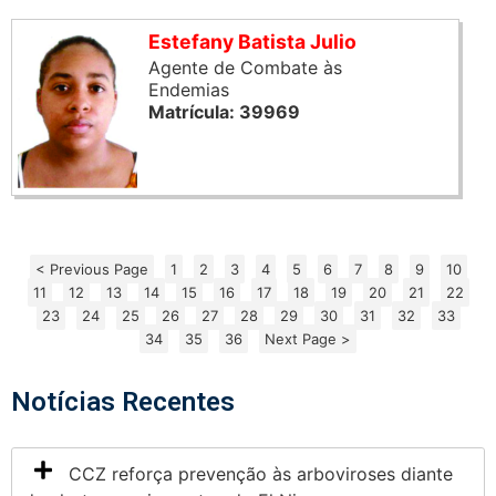
Estefany Batista Julio
Agente de Combate às
Endemias
Matrícula: 39969
< Previous Page
1
2
3
4
5
6
7
8
9
10
11
12
13
14
15
16
17
18
19
20
21
22
23
24
25
26
27
28
29
30
31
32
33
34
35
36
Next Page >
Notícias Recentes
CCZ reforça prevenção às arboviroses diante