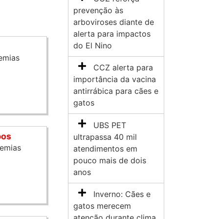
prevenção às
arboviroses diante de
alerta para impactos
do El Nino
a
emias
CCZ alerta para
importância da vacina
antirrábica para cães e
gatos
UBS PET
pos
ultrapassa 40 mil
emias
atendimentos em
pouco mais de dois
anos
Inverno: Cães e
gatos merecem
atenção durante clima