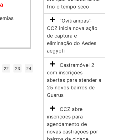
ha
frio e tempo seco
emias
“Ovitrampas”:
CCZ inicia nova ação
de captura e
eliminação do Aedes
aegypti
Castramóvel 2
22
23
24
com inscrições
abertas para atender a
25 novos bairros de
Guarus
CCZ abre
inscrições para
agendamento de
novas castrações por
bairros da cidade