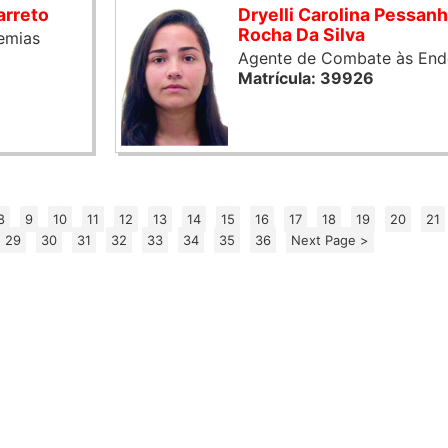
arreto
Dryelli Carolina Pessan
Rocha Da Silva
emias
Agente de Combate às End
Matrícula: 39926
8
9
10
11
12
13
14
15
16
17
18
19
20
21
29
30
31
32
33
34
35
36
Next Page >