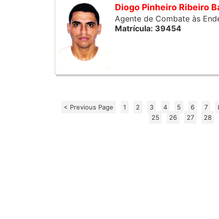
Diogo Pinheiro Ribeiro B
Agente de Combate às End
Matrícula: 39454
< Previous Page
1
2
3
4
5
6
7
25
26
27
28