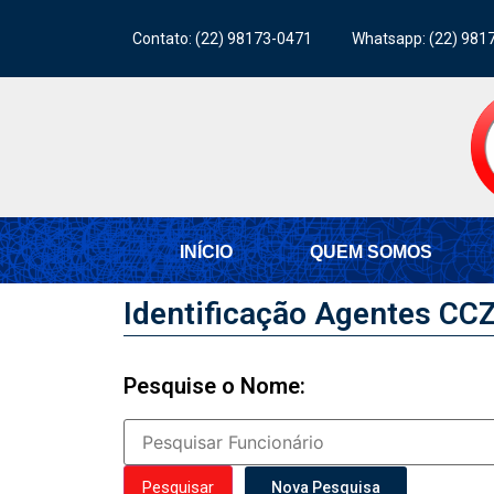
Contato: (22) 98173-0471
Whatsapp: (22) 981
INÍCIO
QUEM SOMOS
Identificação Agentes CC
Pesquise o Nome:
Nova Pesquisa