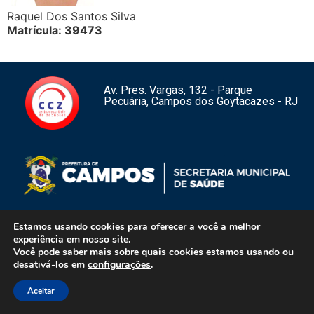
Raquel Dos Santos Silva
Matrícula: 39473
Av. Pres. Vargas, 132 - Parque
Pecuária, Campos dos Goytacazes - RJ
Estamos usando cookies para oferecer a você a melhor
experiência em nosso site.
Você pode saber mais sobre quais cookies estamos usando ou
1
desativá-los em
configurações
.
Centro de Controle de Zoonoses de Campos dos Goytacazes – RJ –
Copyright 2026 – Todos os direitos reservados.
Aceitar