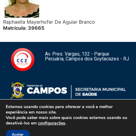
Raphaella Mayerhofer De Aguiar Branco
Matrícula: 39665
Av. Pres. Vargas, 132 - Parque
Pecuária, Campos dos Goytacazes - RJ
Estamos usando cookies para oferecer a você a melhor
experiência em nosso site.
Você pode saber mais sobre quais cookies estamos usando ou
1
desativá-los em
configurações
.
Aceitar
Centro de Controle de Zoonoses de Campos dos Goytacazes – RJ –