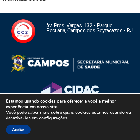
Av. Pres. Vargas, 132 - Parque
Pecuária, Campos dos Goytacazes - RJ
Estamos usando cookies para oferecer a você a melhor
experiência em nosso site.
Centro de Controle de Zoonoses de Campos dos Goytacazes – RJ –
Você pode saber mais sobre quais cookies estamos usando ou
Copyright 2026 – Todos os direitos reservados.
1
desativá-los em
configurações
.
Aceitar