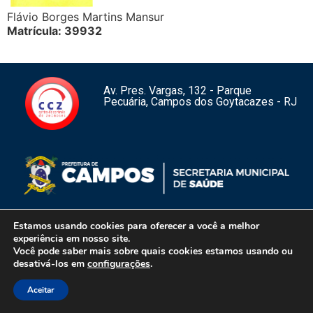
Flávio Borges Martins Mansur
Matrícula: 39932
Av. Pres. Vargas, 132 - Parque
Pecuária, Campos dos Goytacazes - RJ
Estamos usando cookies para oferecer a você a melhor
experiência em nosso site.
Você pode saber mais sobre quais cookies estamos usando ou
1
desativá-los em
configurações
.
Centro de Controle de Zoonoses de Campos dos Goytacazes – RJ –
Copyright 2026 – Todos os direitos reservados.
Aceitar