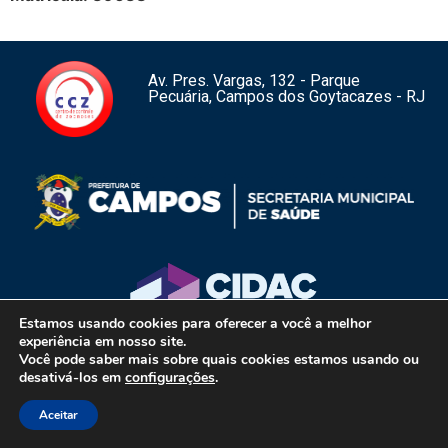
Av. Pres. Vargas, 132 - Parque
Pecuária, Campos dos Goytacazes - RJ
Estamos usando cookies para oferecer a você a melhor
experiência em nosso site.
Centro de Controle de Zoonoses de Campos dos Goytacazes – RJ –
Você pode saber mais sobre quais cookies estamos usando ou
Copyright 2026 – Todos os direitos reservados.
1
desativá-los em
configurações
.
Aceitar