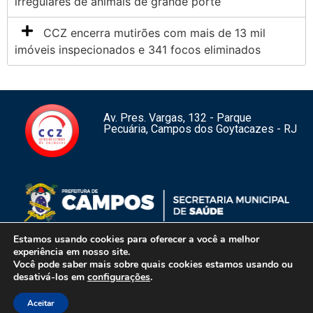
irregulares de animais de grande porte
CCZ encerra mutirões com mais de 13 mil
imóveis inspecionados e 341 focos eliminados
Av. Pres. Vargas, 132 - Parque
Pecuária, Campos dos Goytacazes - RJ
Estamos usando cookies para oferecer a você a melhor
experiência em nosso site.
Você pode saber mais sobre quais cookies estamos usando ou
1
desativá-los em
configurações
.
Aceitar
Centro de Controle de Zoonoses de Campos dos Goytacazes – RJ –