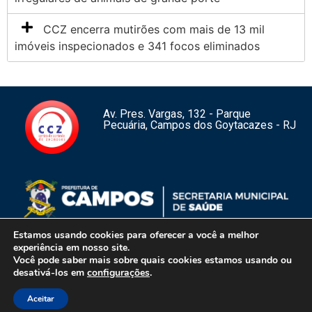
CCZ encerra mutirões com mais de 13 mil
imóveis inspecionados e 341 focos eliminados
Av. Pres. Vargas, 132 - Parque
Pecuária, Campos dos Goytacazes - RJ
Estamos usando cookies para oferecer a você a melhor
experiência em nosso site.
Você pode saber mais sobre quais cookies estamos usando ou
1
desativá-los em
configurações
.
Aceitar
Centro de Controle de Zoonoses de Campos dos Goytacazes – RJ –
Copyright 2026 – Todos os direitos reservados.