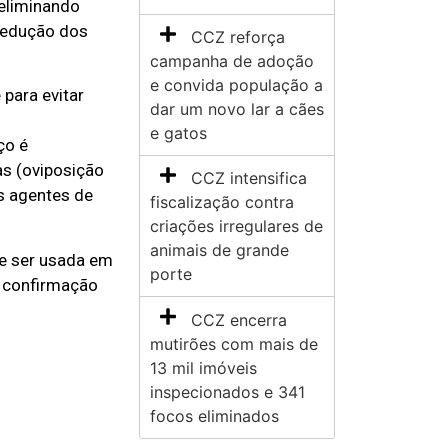
 eliminando
redução dos
CCZ reforça
campanha de adoção
e convida população a
para evitar
dar um novo lar a cães
e gatos
ço é
s (oviposição
CCZ intensifica
s agentes de
fiscalização contra
criações irregulares de
animais de grande
de ser usada em
porte
m confirmação
CCZ encerra
mutirões com mais de
13 mil imóveis
inspecionados e 341
focos eliminados