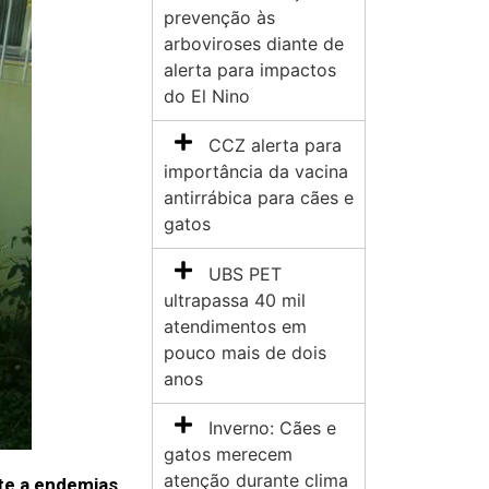
prevenção às
arboviroses diante de
alerta para impactos
do El Nino
CCZ alerta para
importância da vacina
antirrábica para cães e
gatos
UBS PET
ultrapassa 40 mil
atendimentos em
pouco mais de dois
anos
Inverno: Cães e
gatos merecem
atenção durante clima
te a endemias