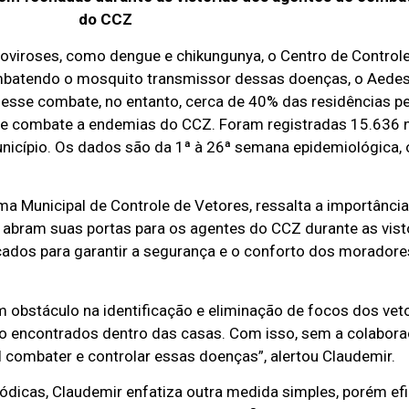
do CCZ
oviroses, como dengue e chikungunya, o Centro de Contro
batendo o mosquito transmissor dessas doenças, o Aedes 
 nesse combate, no entanto, cerca de 40% das residências
de combate a endemias do CCZ. Foram registradas 15.636 n
icípio. Os dados são da 1ª à 26ª semana epidemiológica, o
a Municipal de Controle de Vetores, ressalta a importânci
abram suas portas para os agentes do CCZ durante as visto
cados para garantir a segurança e o conforto dos moradore
m obstáculo na identificação e eliminação de focos dos veto
o encontrados dentro das casas. Com isso, sem a colabora
 combater e controlar essas doenças”, alertou Claudemir.
riódicas, Claudemir enfatiza outra medida simples, porém ef