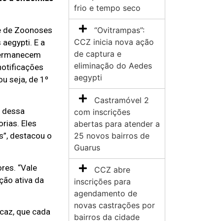
frio e tempo seco
le de Zoonoses
“Ovitrampas”:
CCZ inicia nova ação
aegypti. E a
de captura e
 permanecem
eliminação do Aedes
otificações
aegypti
u seja, de 1º
Castramóvel 2
a dessa
com inscrições
rias. Eles
abertas para atender a
25 novos bairros de
s”, destacou o
Guarus
res. “Vale
CCZ abre
ção ativa da
inscrições para
agendamento de
novas castrações por
icaz, que cada
bairros da cidade