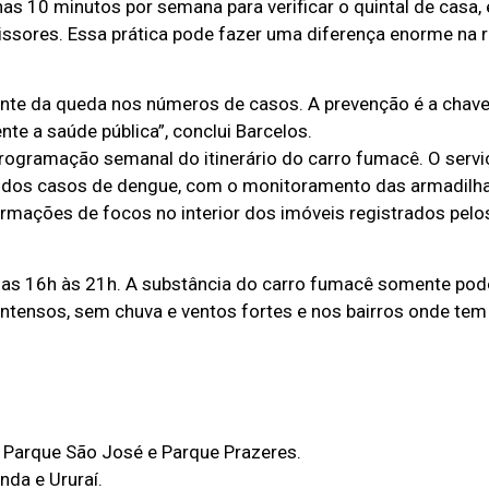
nas 10 minutos por semana para verificar o quintal de casa,
ssores. Essa prática pode fazer uma diferença enorme na 
ante da queda nos números de casos. A prevenção é a chave 
e a saúde pública”, conclui Barcelos.
programação semanal do itinerário do carro fumacê. O servi
 dos casos de dengue, com o monitoramento das armadilha
rmações de focos no interior dos imóveis registrados pelo
 das 16h às 21h. A substância do carro fumacê somente po
intensos, sem chuva e ventos fortes e nos bairros onde te
, Parque São José e Parque Prazeres.
nda e Ururaí.