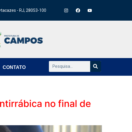
ytacazes - RJ, 28053-100
CONTATO
tirrábica no final de