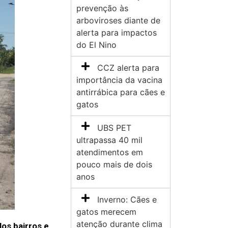
prevenção às
arboviroses diante de
alerta para impactos
do El Nino
CCZ alerta para
importância da vacina
antirrábica para cães e
gatos
UBS PET
ultrapassa 40 mil
atendimentos em
pouco mais de dois
anos
Inverno: Cães e
gatos merecem
atenção durante clima
os bairros e