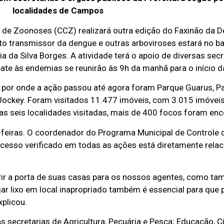
localidades de Campos
le de Zoonoses (CCZ) realizará outra edição do Faxinão da 
o transmissor da dengue e outras arboviroses estará no ba
 da Silva Borges. A atividade terá o apoio de diversas secr
ate às endemias se reunirão às 9h da manhã para o início d
 por onde a ação passou até agora foram Parque Guarus, P
Jockey. Foram visitados 11.477 imóveis, com 3.015 imóveis
Nas seis localidades visitadas, mais de 400 focos foram en
-feiras. O coordenador do Programa Municipal de Controle 
ucesso verificado em todas as ações está diretamente rela
ir a porta de suas casas para os nossos agentes, como t
jar lixo em local inapropriado também é essencial para qu
xplicou.
secretarias de Agricultura, Pecuária e Pesca; Educação, Ci