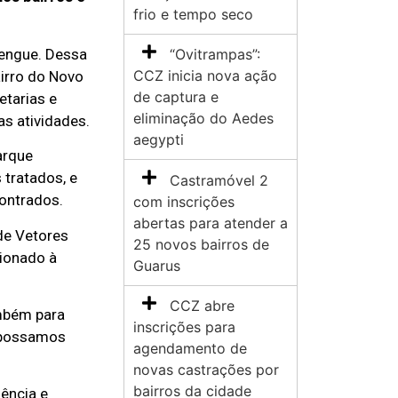
frio e tempo seco
Dengue. Dessa
“Ovitrampas”:
CCZ inicia nova ação
irro do Novo
de captura e
etarias e
eliminação do Aedes
as atividades.
aegypti
arque
 tratados, e
Castramóvel 2
contrados.
com inscrições
abertas para atender a
de Vetores
25 novos bairros de
cionado à
Guarus
CCZ abre
ambém para
inscrições para
e possamos
agendamento de
novas castrações por
bairros da cidade
ência e