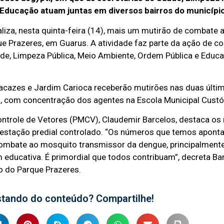
Educação atuam juntas em diversos bairros do municípi
liza, nesta quinta-feira (14), mais um mutirão de combate
ue Prazeres, em Guarus. A atividade faz parte da ação de c
úde, Limpeza Pública, Meio Ambiente, Ordem Pública e Edu
tacazes e Jardim Carioca receberão mutirões nas duas últ
h, com concentração dos agentes na Escola Municipal Cust
ntrole de Vetores (PMCV), Claudemir Barcelos, destaca o
nfestação predial controlado. “Os números que temos apon
mbate ao mosquito transmissor da dengue, principalment
ducativa. É primordial que todos contribuam”, decreta Bar
 do Parque Prazeres.
stando do conteúdo? Compartilhe!