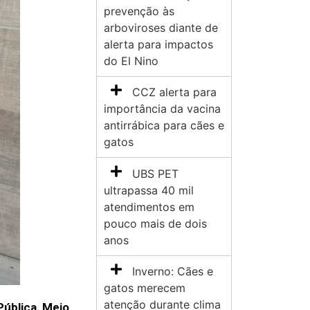
prevenção às
arboviroses diante de
alerta para impactos
do El Nino
CCZ alerta para
importância da vacina
antirrábica para cães e
gatos
UBS PET
ultrapassa 40 mil
atendimentos em
pouco mais de dois
anos
Inverno: Cães e
gatos merecem
atenção durante clima
Pública, Meio