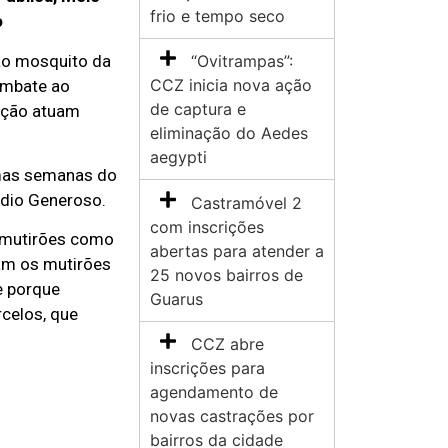
frio e tempo seco
o
 ao mosquito da
“Ovitrampas”:
CCZ inicia nova ação
ombate ao
de captura e
cação atuam
eliminação do Aedes
aegypti
imas semanas do
ódio Generoso.
Castramóvel 2
com inscrições
s mutirões como
abertas para atender a
tam os mutirões
25 novos bairros de
e porque
Guarus
celos, que
CCZ abre
inscrições para
agendamento de
novas castrações por
bairros da cidade