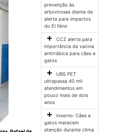
prevenção às
arboviroses diante de
alerta para impactos
do El Nino
CCZ alerta para
importância da vacina
antirrábica para cães e
gatos
UBS PET
ultrapassa 40 mil
atendimentos em
pouco mais de dois
anos
Inverno: Cães e
gatos merecem
atenção durante clima
as, Rafael de