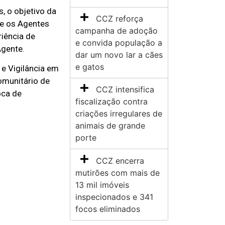
, o objetivo da
CCZ reforça
re os Agentes
campanha de adoção
iência de
e convida população a
Agente.
dar um novo lar a cães
e gatos
 e Vigilância em
omunitário de
CCZ intensifica
oca de
fiscalização contra
criações irregulares de
animais de grande
porte
CCZ encerra
mutirões com mais de
13 mil imóveis
inspecionados e 341
focos eliminados