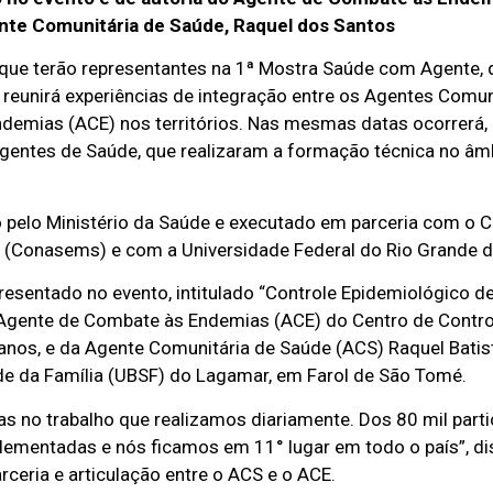
nte Comunitária de Saúde, Raquel dos Santos
que terão representantes na 1ª Mostra Saúde com Agente, 
e reunirá experiências de integração entre os Agentes Comun
demias (ACE) nos territórios. Nas mesmas datas ocorrerá,
gentes de Saúde, que realizaram a formação técnica no âm
 pelo Ministério da Saúde e executado em parceria com o 
e (Conasems) e com a Universidade Federal do Rio Grande d
resentado no evento, intitulado “Controle Epidemiológico d
do Agente de Combate às Endemias (ACE) do Centro de Cont
nos, e da Agente Comunitária de Saúde (ACS) Raquel Batis
de da Família (UBSF) do Lagamar, em Farol de São Tomé.
as no trabalho que realizamos diariamente. Dos 80 mil part
lementadas e nós ficamos em 11° lugar em todo o país”, di
rceria e articulação entre o ACS e o ACE.