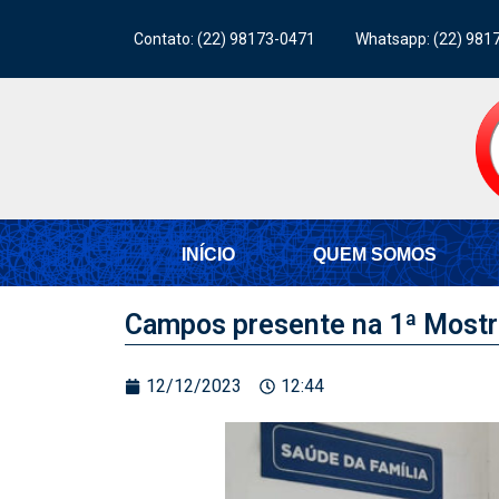
Contato: (22) 98173-0471
Whatsapp: (22) 981
INÍCIO
QUEM SOMOS
Campos presente na 1ª Most
12/12/2023
12:44