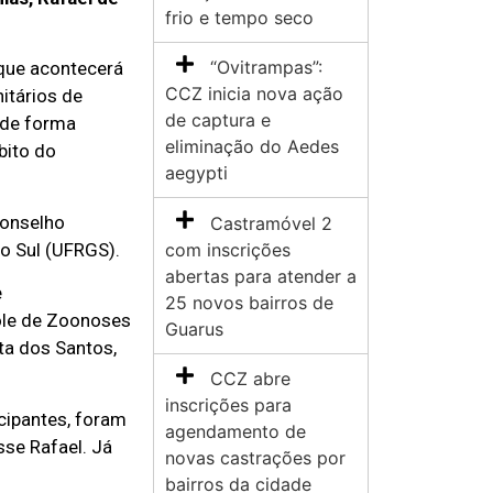
frio e tempo seco
“Ovitrampas”:
que acontecerá
CCZ inicia nova ação
itários de
de captura e
 de forma
eliminação do Aedes
bito do
aegypti
Conselho
Castramóvel 2
com inscrições
o Sul (UFRGS).
abertas para atender a
e
25 novos bairros de
role de Zoonoses
Guarus
ta dos Santos,
CCZ abre
inscrições para
icipantes, foram
agendamento de
sse Rafael. Já
novas castrações por
bairros da cidade