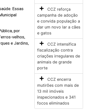
saúde. Essas
CCZ reforça
Municipal
campanha de adoção
e convida população a
dar um novo lar a cães
ública, por
e gatos
ferros-velhos,
rques e Jardins,
CCZ intensifica
fiscalização contra
criações irregulares de
animais de grande
porte
CCZ encerra
mutirões com mais de
13 mil imóveis
inspecionados e 341
focos eliminados