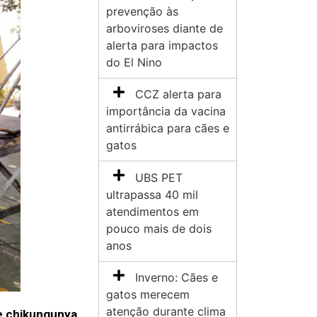
prevenção às
arboviroses diante de
alerta para impactos
do El Nino
CCZ alerta para
importância da vacina
antirrábica para cães e
gatos
UBS PET
ultrapassa 40 mil
atendimentos em
pouco mais de dois
anos
Inverno: Cães e
gatos merecem
atenção durante clima
 e chikungunya