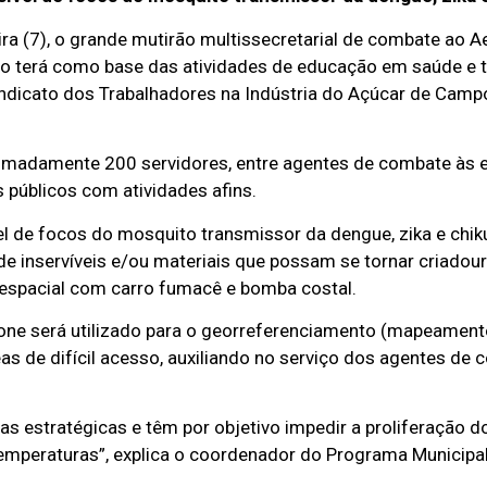
ra (7), o grande mutirão multissecretarial de combate ao A
o terá como base das atividades de educação em saúde e t
indicato dos Trabalhadores na Indústria do Açúcar de Cam
roximadamente 200 servidores, entre agentes de combate às
 públicos com atividades afins.
el de focos do mosquito transmissor da dengue, zika e chik
 de inservíveis e/ou materiais que possam se tornar criado
roespacial com carro fumacê e bomba costal.
one será utilizado para o georreferenciamento (mapeament
reas de difícil acesso, auxiliando no serviço dos agentes de
s estratégicas e têm por objetivo impedir a proliferação d
temperaturas”, explica o coordenador do Programa Municipa