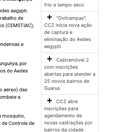
frio e tempo seco
edes aegypti.
rabalho de
“Ovitrampas”:
CCZ inicia nova ação
pos (CEMSTIAC),
de captura e
eliminação do Aedes
 endemias e
aegypti
Castramóvel 2
ungunya, por
com inscrições
uros do Aedes
abertas para atender a
25 novos bairros de
Guarus
o aéreo) das
 combate a
CCZ abre
inscrições para
agendamento de
o mosquito,
novas castrações por
l de Controle de
bairros da cidade