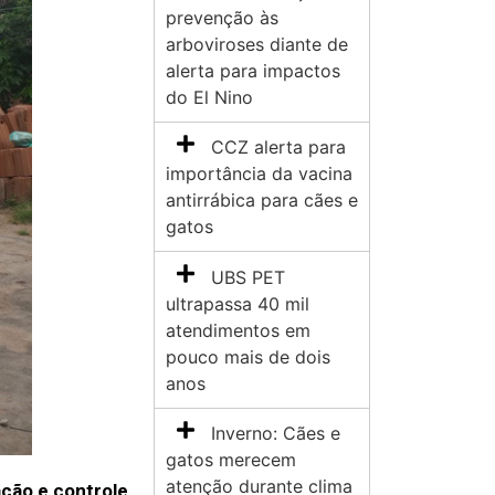
prevenção às
arboviroses diante de
alerta para impactos
do El Nino
CCZ alerta para
importância da vacina
antirrábica para cães e
gatos
UBS PET
ultrapassa 40 mil
atendimentos em
pouco mais de dois
anos
Inverno: Cães e
gatos merecem
atenção durante clima
ção e controle