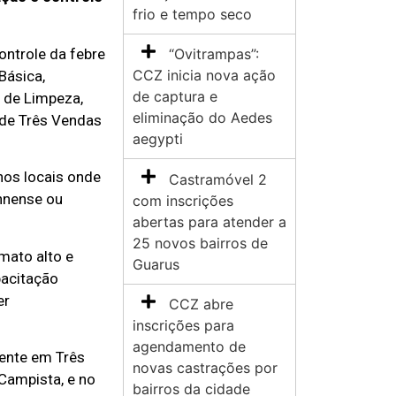
frio e tempo seco
ontrole da febre
“Ovitrampas”:
CCZ inicia nova ação
Básica,
de captura e
 de Limpeza,
eliminação do Aedes
 de Três Vendas
aegypti
nos locais onde
Castramóvel 2
nnense ou
com inscrições
abertas para atender a
25 novos bairros de
 mato alto e
Guarus
pacitação
er
CCZ abre
inscrições para
agendamento de
dente em Três
novas castrações por
 Campista, e no
bairros da cidade