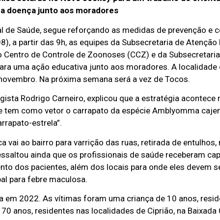
a doença junto aos moradores
pal de Saúde, segue reforçando as medidas de prevenção e c
8), a partir das 9h, as equipes da Subsecretaria de Atenção 
o Centro de Controle de Zoonoses (CCZ) e da Subsecretaria
ara uma ação educativa junto aos moradores. A localidade
de novembro. Na próxima semana será a vez de Tocos.
gista Rodrigo Carneiro, explicou que a estratégia acontece 
ue tem como vetor o carrapato da espécie Amblyomma caje
rapato-estrela”.
a vai ao bairro para varrição das ruas, retirada de entulhos,
ressaltou ainda que os profissionais de saúde receberam ca
nto dos pacientes, além dos locais para onde eles devem s
al para febre maculosa.
ça em 2022. As vítimas foram uma criança de 10 anos, resi
70 anos, residentes nas localidades de Ciprião, na Baixada