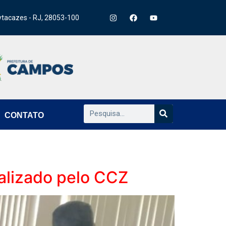
ytacazes - RJ, 28053-100
CONTATO
alizado pelo CCZ