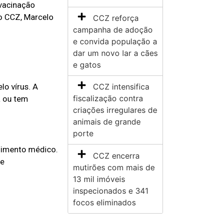
 vacinação
do CCZ, Marcelo
CCZ reforça
campanha de adoção
e convida população a
dar um novo lar a cães
e gatos
lo vírus. A
CCZ intensifica
fiscalização contra
a ou tem
criações irregulares de
animais de grande
porte
dimento médico.
CCZ encerra
de
mutirões com mais de
13 mil imóveis
inspecionados e 341
focos eliminados