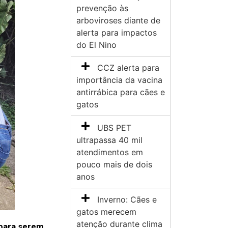
prevenção às
arboviroses diante de
alerta para impactos
do El Nino
CCZ alerta para
importância da vacina
antirrábica para cães e
gatos
UBS PET
ultrapassa 40 mil
atendimentos em
pouco mais de dois
anos
Inverno: Cães e
gatos merecem
atenção durante clima
 para serem