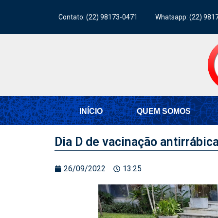
Contato: (22) 98173-0471
Whatsapp: (22) 981
INÍCIO
QUEM SOMOS
Dia D de vacinação antirrábi
26/09/2022
13:25