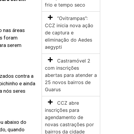
frio e tempo seco
“Ovitrampas”:
CCZ inicia nova ação
o nas áreas
de captura e
os foram
eliminação do Aedes
para serem
aegypti
Castramóvel 2
com inscrições
abertas para atender a
izados contra a
25 novos bairros de
bichinho e ainda
Guarus
ra nós seres
CCZ abre
inscrições para
agendamento de
u abaixo do
novas castrações por
ado, quando
bairros da cidade