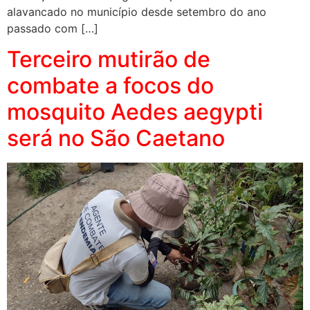
alavancado no município desde setembro do ano
passado com […]
Terceiro mutirão de
combate a focos do
mosquito Aedes aegypti
será no São Caetano