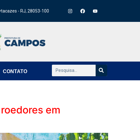
ytacazes - RJ, 28053-100
CONTATO
 roedores em