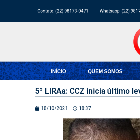
Contato: (22) 98173-0471
Whatsapp: (22) 981
INÍCIO
QUEM SOMOS
5º LIRAa: CCZ inicia último l
18/10/2021
18:37