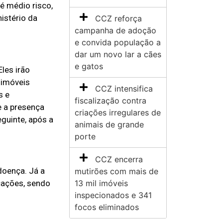
 é médio risco,
istério da
CCZ reforça
campanha de adoção
e convida população a
dar um novo lar a cães
e gatos
les irão
 imóveis
CCZ intensifica
s e
fiscalização contra
e a presença
criações irregulares de
guinte, após a
animais de grande
porte
CCZ encerra
doença. Já a
mutirões com mais de
13 mil imóveis
cações, sendo
inspecionados e 341
focos eliminados