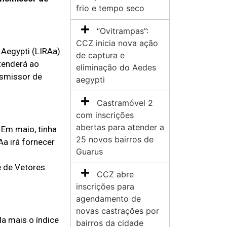
frio e tempo seco
“Ovitrampas”:
CCZ inicia nova ação
 Aegypti (LIRAa)
de captura e
tenderá ao
eliminação do Aedes
nsmissor de
aegypti
Castramóvel 2
com inscrições
abertas para atender a
 Em maio, tinha
25 novos bairros de
a irá fornecer
Guarus
e de Vetores
CCZ abre
inscrições para
agendamento de
novas castrações por
da mais o índice
bairros da cidade