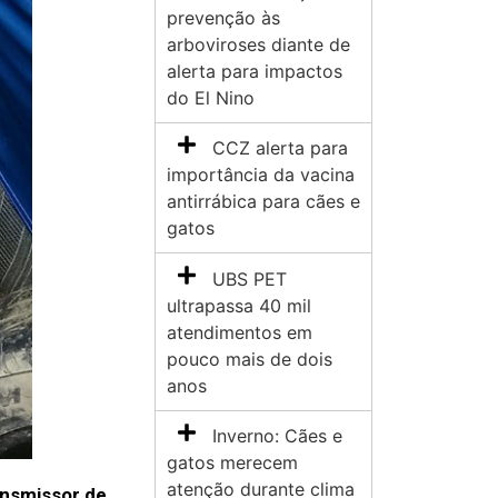
prevenção às
arboviroses diante de
alerta para impactos
do El Nino
CCZ alerta para
importância da vacina
antirrábica para cães e
gatos
UBS PET
ultrapassa 40 mil
atendimentos em
pouco mais de dois
anos
Inverno: Cães e
gatos merecem
atenção durante clima
ansmissor de